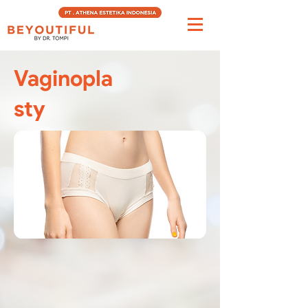
Vaginopla
sty