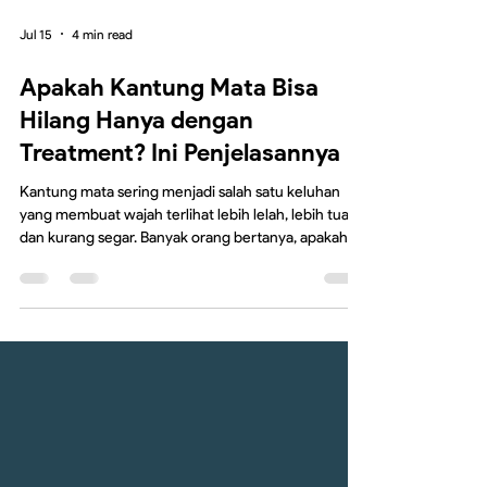
Jul 15
4 min read
Apakah Kantung Mata Bisa
Hilang Hanya dengan
Treatment? Ini Penjelasannya
Kantung mata sering menjadi salah satu keluhan
yang membuat wajah terlihat lebih lelah, lebih tua,
dan kurang segar. Banyak orang bertanya, apakah
kantung mata bisa hilang hanya dengan treatment
tanpa operasi? Jawabannya adalah tergantung pada
penyebab dan tingkat keparahan kantung mata.
Pada beberapa kasus, treatment non-bedah dapat
membantu memperbaiki tampilan area bawah mata.
Namun, apabila kantung mata disebabkan oleh
penumpukan lemak atau perubahan struktur wajah
akibat